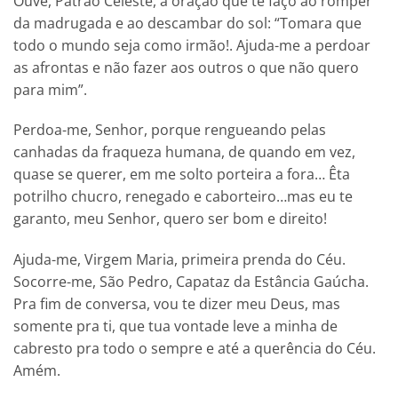
Ouve, Patrão Celeste, a oração que te faço ao romper
da madrugada e ao descambar do sol: “Tomara que
todo o mundo seja como irmão!. Ajuda-me a perdoar
as afrontas e não fazer aos outros o que não quero
para mim”.
Perdoa-me, Senhor, porque rengueando pelas
canhadas da fraqueza humana, de quando em vez,
quase se querer, em me solto porteira a fora… Êta
potrilho chucro, renegado e caborteiro…mas eu te
garanto, meu Senhor, quero ser bom e direito!
Ajuda-me, Virgem Maria, primeira prenda do Céu.
Socorre-me, São Pedro, Capataz da Estância Gaúcha.
Pra fim de conversa, vou te dizer meu Deus, mas
somente pra ti, que tua vontade leve a minha de
cabresto pra todo o sempre e até a querência do Céu.
Amém.