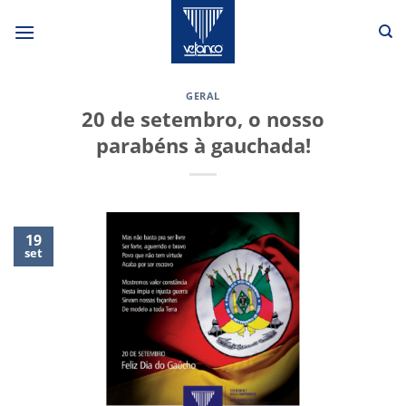
Skip
to
content
GERAL
20 de setembro, o nosso
parabéns à gauchada!
19
set