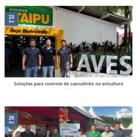
23
fev
Soluções para controle do cascudinho na avicultura
20
fev