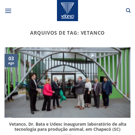
Skip
to
content
ARQUIVOS DE TAG:
VETANCO
03
ago
Vetanco, Dr. Bata e Udesc inauguram laboratório de alta
tecnologia para produção animal, em Chapecó (SC)