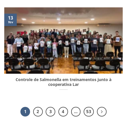
13
fev
Controle de Salmonella em treinamentos junto à
cooperativa Lar
1
2
3
4
…
53