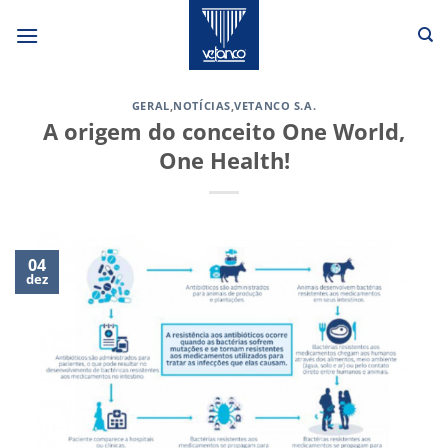
Skip
to
content
GERAL
,
NOTÍCIAS
,
VETANCO S.A.
A origem do conceito One World,
One Health!
04
dez