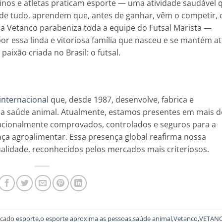
ninos e atletas praticam esporte — uma atividade saudável 
 de tudo, aprendem que, antes de ganhar, vêm o competir, 
, a Vetanco parabeniza toda a equipe do Futsal Marista —
por essa linda e vitoriosa família que nasceu e se mantém a
aixão criada no Brasil: o futsal.
 internacional
que, desde 1987, desenvolve, fabrica e
 a saúde animal. Atualmente, estamos presentes em mais d
acionalmente comprovados, controlados e seguros para a
ça agroalimentar. Essa presença global reafirma nossa
alidade, reconhecidos pelos mercados mais criteriosos.
rcado
esporte
,
o esporte aproxima as pessoas
,
saúde animal
,
Vetanco
,
VETAN