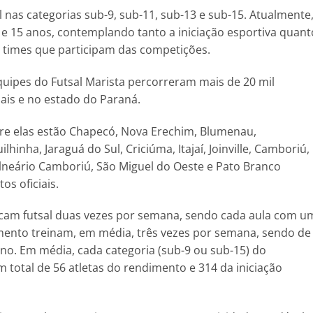
 nas categorias sub-9, sub-11, sub-13 e sub-15. Atualmente
 e 15 anos, contemplando tanto a iniciação esportiva quant
 times que participam das competições.
uipes do Futsal Marista percorreram mais de 20 mil
is e no estado do Paraná.
tre elas estão Chapecó, Nova Erechim, Blumenau,
lhinha, Jaraguá do Sul, Criciúma, Itajaí, Joinville, Camboriú,
neário Camboriú, São Miguel do Oeste e Pato Branco
os oficiais.
ticam futsal duas vezes por semana, sendo cada aula com u
imento treinam, em média, três vezes por semana, sendo de
no. Em média, cada categoria (sub-9 ou sub-15) do
total de 56 atletas do rendimento e 314 da iniciação