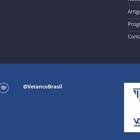
Artig
Prog
Cont
@VetancoBrasil