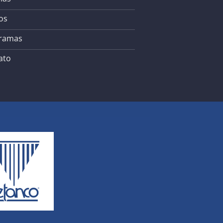
os
ramas
ato