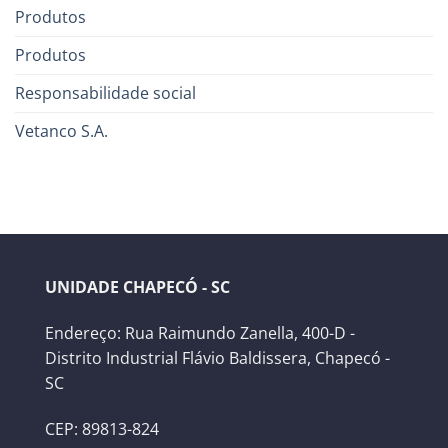
Produtos
Produtos
Responsabilidade social
Vetanco S.A.
UNIDADE CHAPECÓ - SC
Endereço: Rua Raimundo Zanella, 400-D -
Distrito Industrial Flávio Baldissera, Chapecó -
SC
CEP: 89813-824