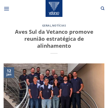
Skip
to
content
GERAL
,
NOTÍCIAS
Aves Sul da Vetanco promove
reunião estratégica de
alinhamento
12
jan