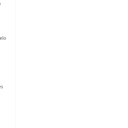
e
elo
es