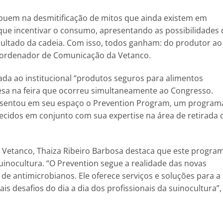
buem na desmitificação de mitos que ainda existem em
 que incentivar o consumo, apresentando as possibilidades 
sultado da cadeia. Com isso, todos ganham: do produtor ao
oordenador de Comunicação da Vetanco.
ada ao institucional “produtos seguros para alimentos
sa na feira que ocorreu simultaneamente ao Congresso.
esentou em seu espaço o Prevention Program, um program
recidos em conjunto com sua expertise na área de retirada 
a Vetanco, Thaiza Ribeiro Barbosa destaca que este progra
inocultura. “O Prevention segue a realidade das novas
de antimicrobianos. Ele oferece serviços e soluções para a
is desafios do dia a dia dos profissionais da suinocultura”,