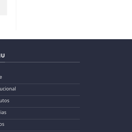
NU
e
tucional
utos
ias
os