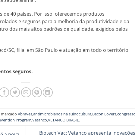
 de 40 países. Por isso, oferecemos produtos
olados e seguros para a melhoria da produtividade e da
tro dos mais altos padrões de qualidade, exigidos pelos
ó/SC, filial em São Paulo e atuação em todo o território
entos seguros.
 marcado
Abraves
,
antimicrobianos na suinocultura
,
Bacon Lovers
,
congress
evention Program
,
Vetanco
,
VETANCO BRASIL
.
Biotech Vac: Vetanco apresenta inovações
 é a nova