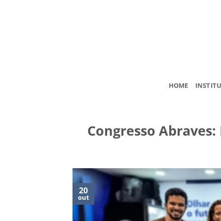
Skip
to
content
HOME
INSTIT
Congresso Abraves: 
20
out