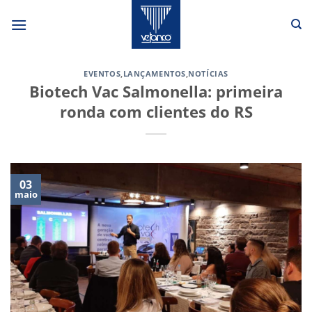
Skip
to
content
EVENTOS
,
LANÇAMENTOS
,
NOTÍCIAS
Biotech Vac Salmonella: primeira
ronda com clientes do RS
03
maio