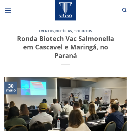
Skip
to
content
EVENTOS
,
NOTÍCIAS
,
PRODUTOS
Ronda Biotech Vac Salmonella
em Cascavel e Maringá, no
Paraná
30
maio