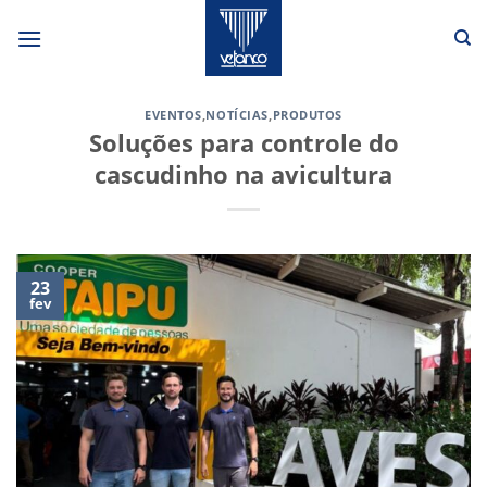
Skip
to
content
EVENTOS
,
NOTÍCIAS
,
PRODUTOS
Soluções para controle do
cascudinho na avicultura
23
fev