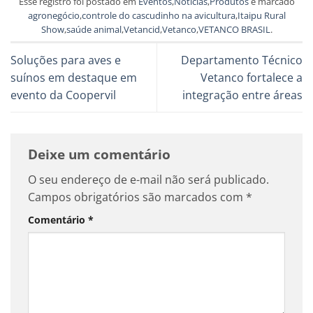
Esse registro foi postado em
Eventos
,
Notícias
,
Produtos
e marcado
agronegócio
,
controle do cascudinho na avicultura
,
Itaipu Rural
Show
,
saúde animal
,
Vetancid
,
Vetanco
,
VETANCO BRASIL
.
Soluções para aves e
Departamento Técnico
suínos em destaque em
Vetanco fortalece a
evento da Coopervil
integração entre áreas
Deixe um comentário
O seu endereço de e-mail não será publicado.
Campos obrigatórios são marcados com
*
Comentário
*