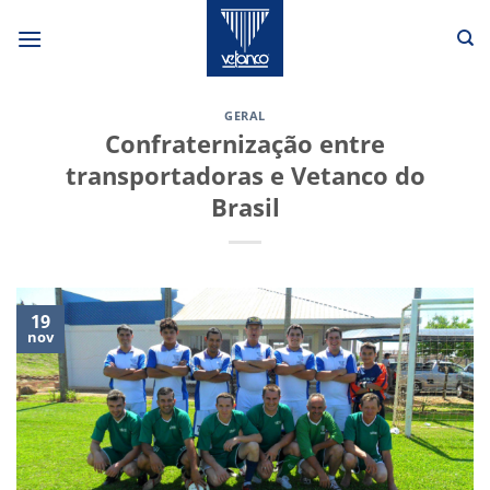
Skip
to
content
GERAL
Confraternização entre
transportadoras e Vetanco do
Brasil
19
nov