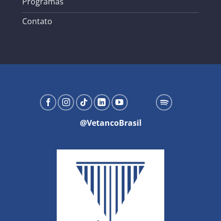
Programas
Contato
@VetancoBrasil