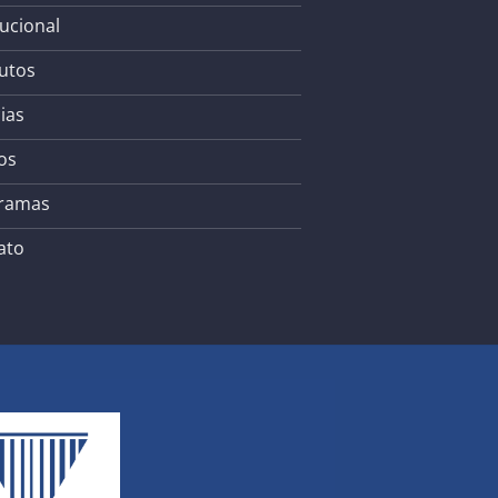
tucional
utos
ias
os
ramas
ato