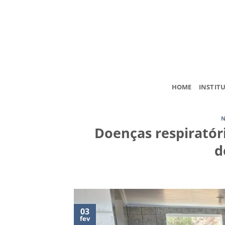
Skip
to
content
HOME
INSTIT
N
Doenças respiratór
d
03
fev