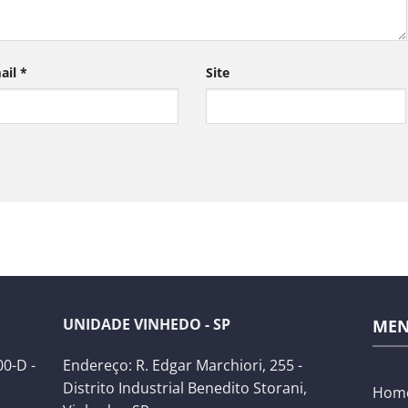
ail
*
Site
UNIDADE VINHEDO - SP
ME
0-D -
Endereço: R. Edgar Marchiori, 255 -
Distrito Industrial Benedito Storani,
Hom