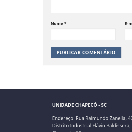
Nome
*
E-m
UNIDADE CHAPECÓ - SC
Endereço: Rua Raimundo Zanella, 40
Distrito Industrial Flávio Baldissera,