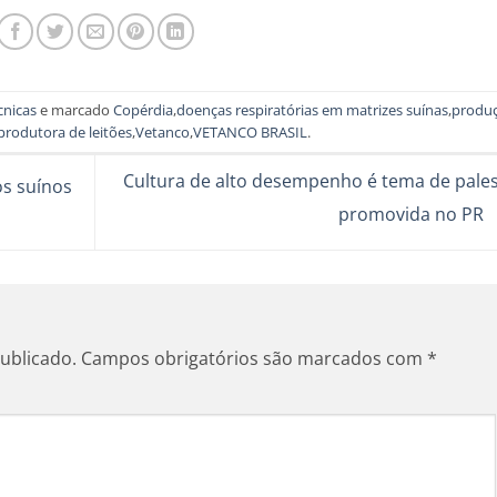
cnicas
e marcado
Copérdia
,
doenças respiratórias em matrizes suínas
,
produ
produtora de leitões
,
Vetanco
,
VETANCO BRASIL
.
Cultura de alto desempenho é tema de pales
os suínos
promovida no PR
ublicado.
Campos obrigatórios são marcados com
*