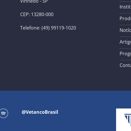
Vinhedo - SP
Insti
CEP: 13280-000
Prod
Telefone: (49) 99119-1020
Notíc
Artig
Prog
Cont
@VetancoBrasil