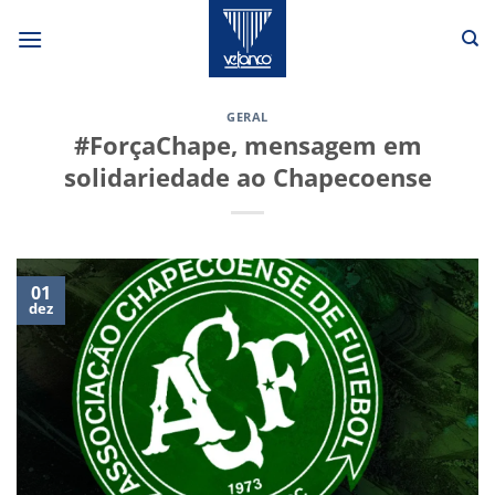
Skip
to
content
GERAL
#ForçaChape, mensagem em
solidariedade ao Chapecoense
01
dez