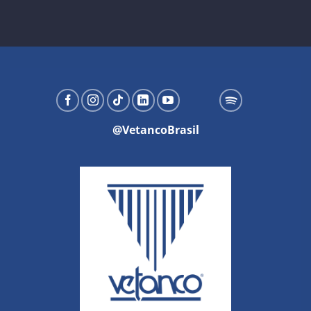
@VetancoBrasil