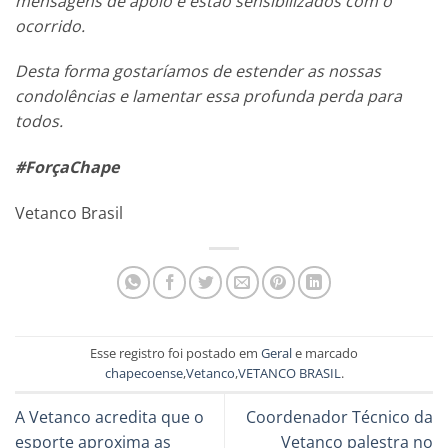
mensagens de apoio e estão sensibilizados com o
ocorrido.
Desta forma gostaríamos de estender as nossas
condolências e lamentar essa profunda perda para
todos.
#ForçaChape
Vetanco Brasil
Esse registro foi postado em
Geral
e marcado
chapecoense
,
Vetanco
,
VETANCO BRASIL
.
A Vetanco acredita que o
Coordenador Técnico da
esporte aproxima as
Vetanco palestra no