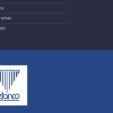
os
ramas
ato