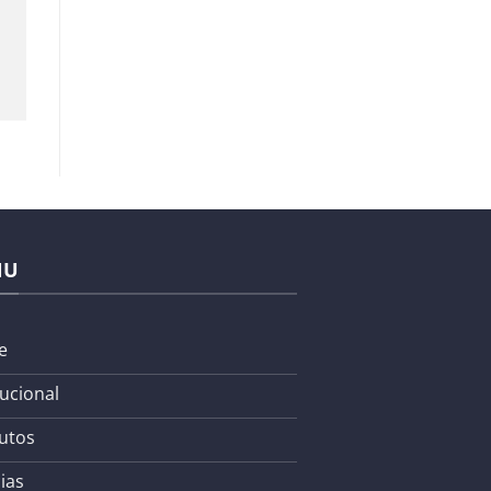
NU
e
tucional
utos
ias