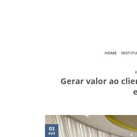
Skip
to
content
HOME
INSTIT
Gerar valor ao cli
03
out