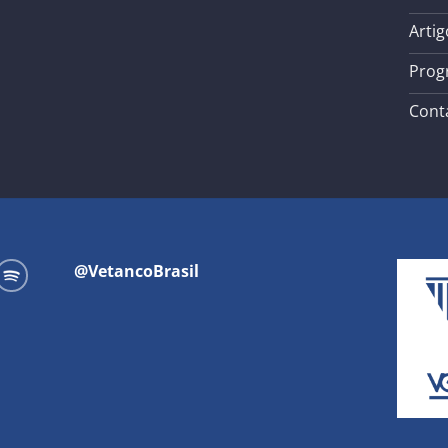
Artig
Prog
Cont
@VetancoBrasil