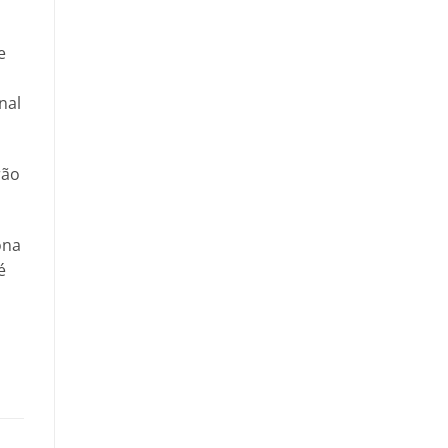
e
nal
rão
ona
é