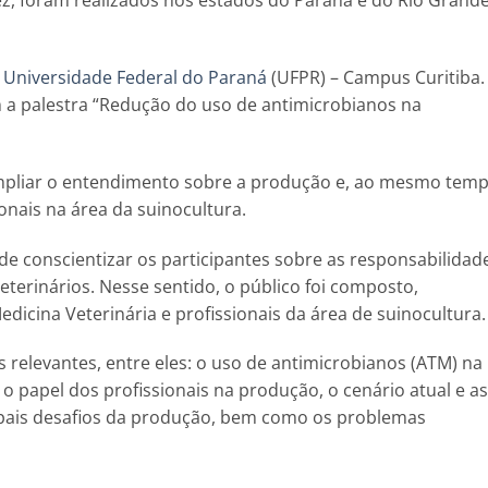
vez, foram realizados nos estados do Paraná e do Rio Grand
a
Universidade Federal do Paraná
(UFPR) – Campus Curitiba.
a palestra “Redução do uso de antimicrobianos na
 ampliar o entendimento sobre a produção e, ao mesmo temp
onais na área da suinocultura.
de conscientizar os participantes sobre as responsabilidad
erinários. Nesse sentido, o público foi composto,
icina Veterinária e profissionais da área de suinocultura.
relevantes, entre eles: o uso de antimicrobianos (ATM) na
o papel dos profissionais na produção, o cenário atual e as
cipais desafios da produção, bem como os problemas