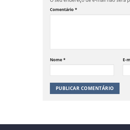
O seu endereço de e-mail não será p
Comentário
*
Nome
*
E-m