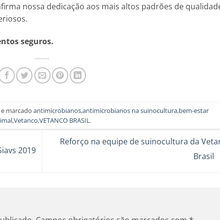
afirma nossa dedicação aos mais altos padrões de qualidad
eriosos.
entos seguros.
e marcado
antimicrobianos
,
antimicrobianos na suinocultura
,
bem-estar
imal
,
Vetanco
,
VETANCO BRASIL
.
Reforço na equipe de suinocultura da Veta
Siavs 2019
Brasil