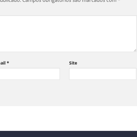
ublicado.
Campos obrigatórios são marcados com
*
ail
*
Site