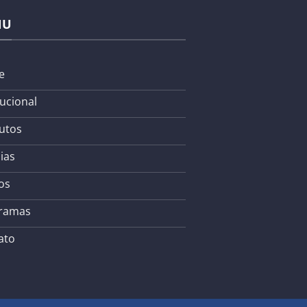
NU
e
tucional
utos
ias
os
ramas
ato