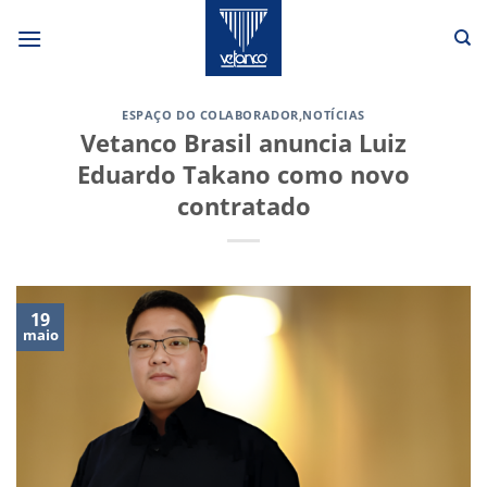
Skip
to
content
ESPAÇO DO COLABORADOR
,
NOTÍCIAS
Vetanco Brasil anuncia Luiz
Eduardo Takano como novo
contratado
19
maio