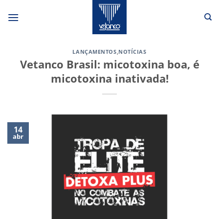
Skip
to
content
LANÇAMENTOS
,
NOTÍCIAS
Vetanco Brasil: micotoxina boa, é
micotoxina inativada!
14
abr