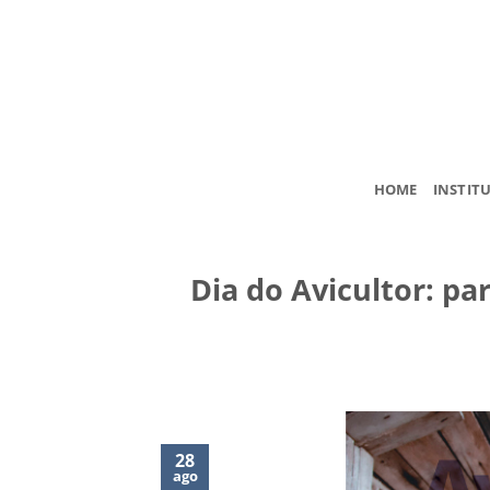
Skip
to
content
HOME
INSTIT
Dia do Avicultor: pa
28
ago