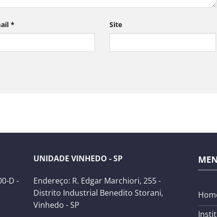
ail
*
Site
UNIDADE VINHEDO - SP
ME
0-D -
Endereço: R. Edgar Marchiori, 255 -
Distrito Industrial Benedito Storani,
Hom
Vinhedo - SP
Insti