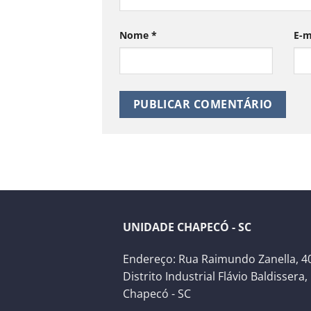
Nome
*
E-m
UNIDADE CHAPECÓ - SC
Endereço: Rua Raimundo Zanella, 40
Distrito Industrial Flávio Baldissera,
Chapecó - SC