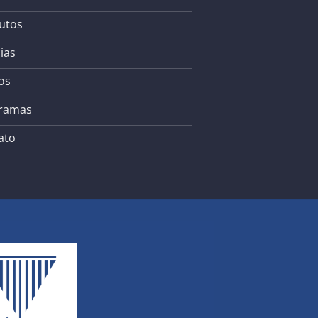
utos
ias
os
ramas
ato