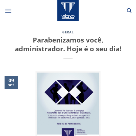
Skip
to
content
GERAL
Parabenizamos você,
administrador. Hoje é o seu dia!
09
set