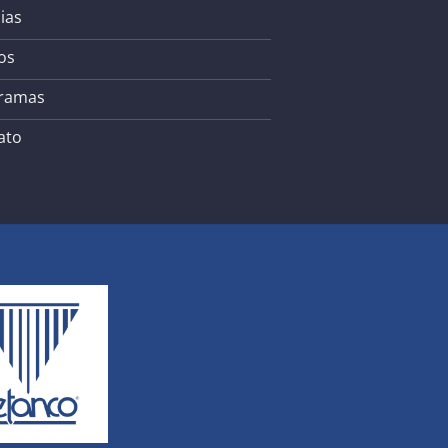
ias
os
ramas
ato