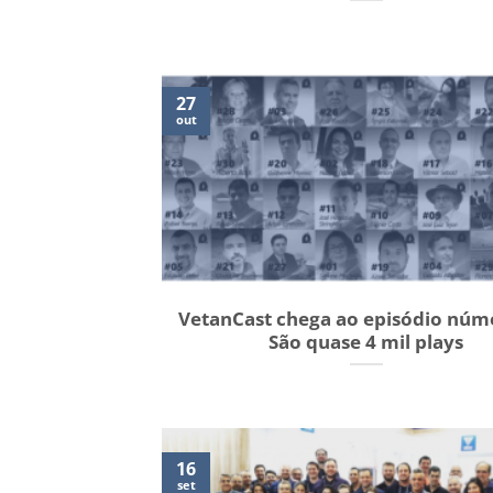
27
out
VetanCast chega ao episódio núm
São quase 4 mil plays
16
set