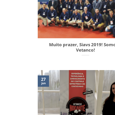
Muito prazer, Siavs 2019! Som
Vetanco!
27
jun