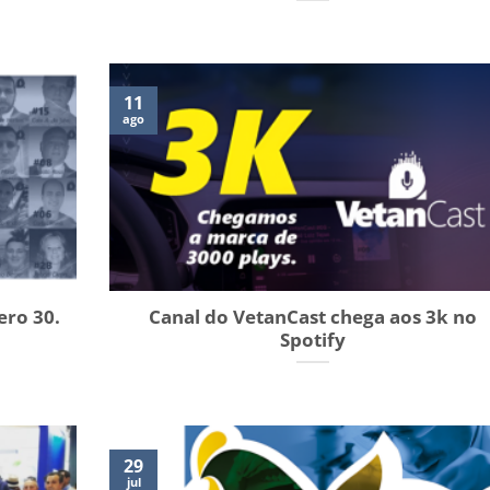
11
ago
ero 30.
Canal do VetanCast chega aos 3k no
Spotify
29
jul