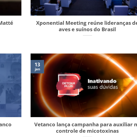
Matté
Xponential Meeting reúne lideranças d
aves e suínos do Brasil
13
jan
tanco
Vetanco lança campanha para auxiliar 
controle de micotoxinas