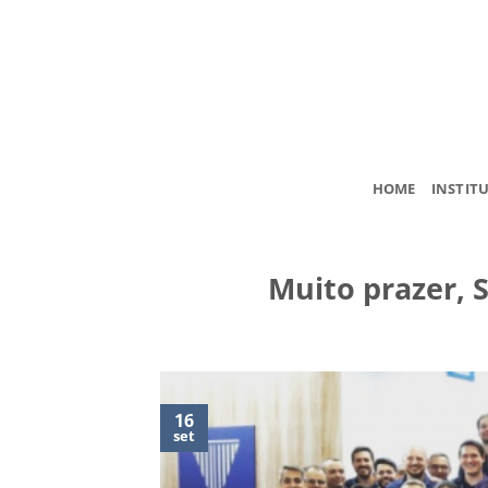
Skip
to
content
HOME
INSTIT
Muito prazer, 
16
set