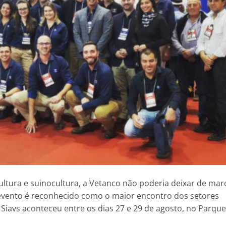
ultura e suinocultura, a Vetanco não poderia deixar de mar
 evento é reconhecido como o maior encontro dos setores
 o Siavs aconteceu entre os dias 27 e 29 de agosto, no Parque