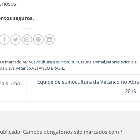
eriosos.
entos seguros.
s
e marcado
ABPA
,
avicultura e suinocultura
,
saúde animal
,
setores avícola e
ola
,
Siavs
,
Vetanco
,
VETANCO BRASIL
.
Equipe de suinocultura da Vetanco no Abra
mais uma
2019
ublicado.
Campos obrigatórios são marcados com
*