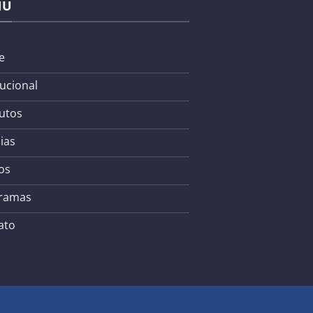
NU
e
tucional
utos
ias
os
ramas
ato