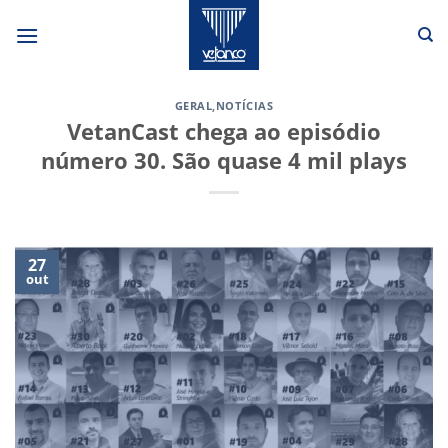
Skip
to
content
GERAL
,
NOTÍCIAS
VetanCast chega ao episódio
número 30. São quase 4 mil plays
27
out