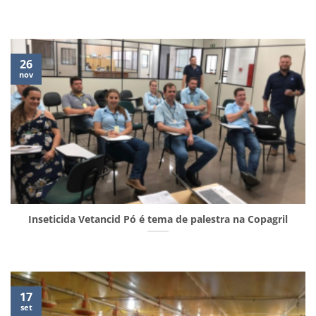
26
nov
Inseticida Vetancid Pó é tema de palestra na Copagril
17
set