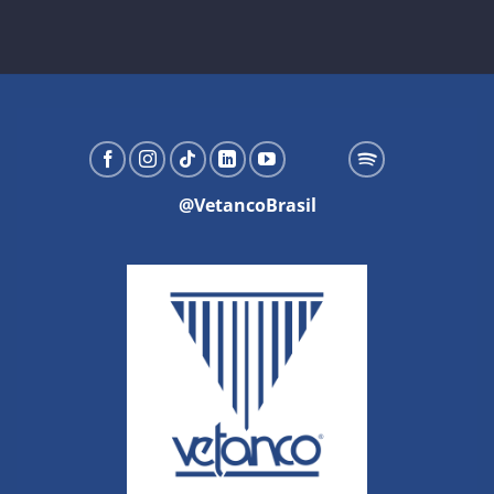
@VetancoBrasil