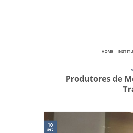
Skip
to
content
HOME
INSTIT
N
Produtores de M
Tr
10
set