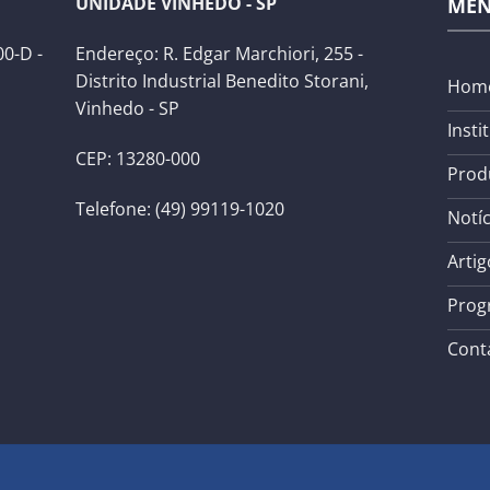
UNIDADE VINHEDO - SP
ME
0-D -
Endereço: R. Edgar Marchiori, 255 -
Distrito Industrial Benedito Storani,
Hom
Vinhedo - SP
Insti
CEP: 13280-000
Prod
Telefone: (49) 99119-1020
Notíc
Artig
Prog
Cont