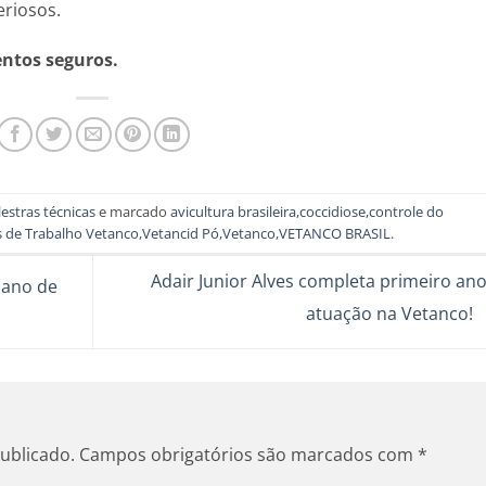
eriosos.
entos seguros.
lestras técnicas
e marcado
avicultura brasileira
,
coccidiose
,
controle do
s de Trabalho Vetanco
,
Vetancid Pó
,
Vetanco
,
VETANCO BRASIL
.
Adair Junior Alves completa primeiro an
iano de
atuação na Vetanco!
ublicado.
Campos obrigatórios são marcados com
*