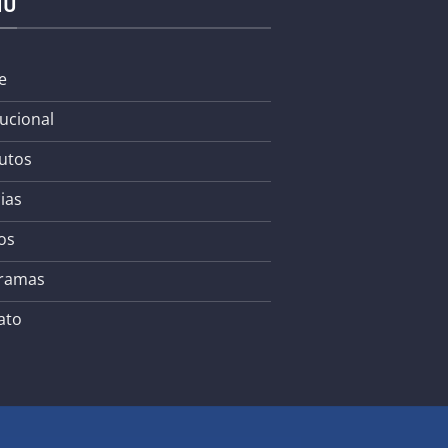
NU
e
tucional
utos
ias
os
ramas
ato