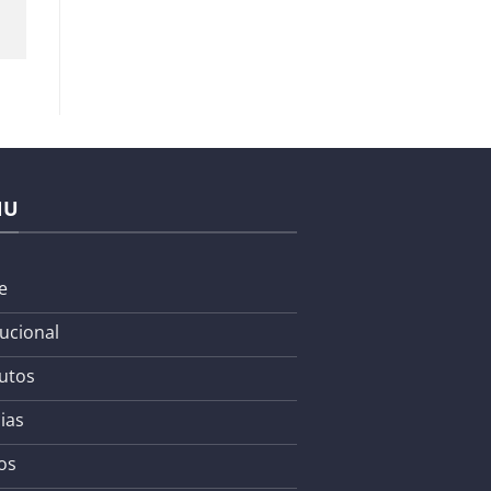
NU
e
tucional
utos
ias
os