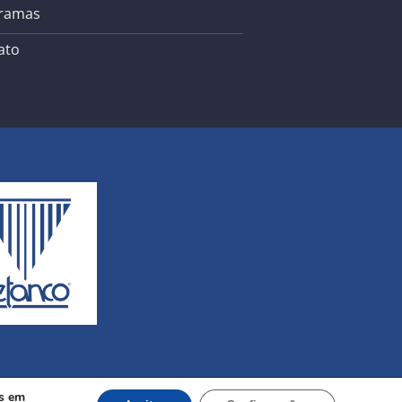
ramas
ato
os em