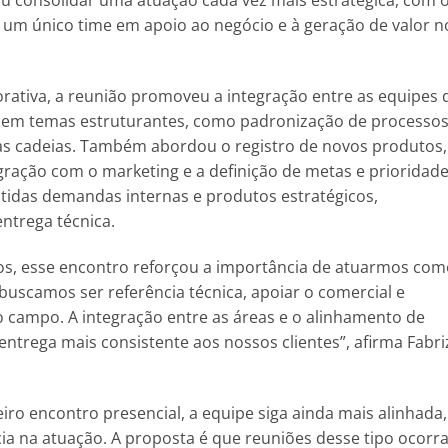
cou consolidar uma atuação cada vez mais estratégica, com 
m único time em apoio ao negócio e à geração de valor n
ativa, a reunião promoveu a integração entre as equipes 
u em temas estruturantes, como padronização de processos
s cadeias. Também abordou o registro de novos produtos,
egração com o marketing e a definição de metas e prioridad
utidas demandas internas e produtos estratégicos,
ntrega técnica.
tos, esse encontro reforçou a importância de atuarmos co
uscamos ser referência técnica, apoiar o comercial e
 campo. A integração entre as áreas e o alinhamento de
trega mais consistente aos nossos clientes”, afirma Fabri
eiro encontro presencial, a equipe siga ainda mais alinhada,
cia na atuação. A proposta é que reuniões desse tipo ocor