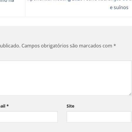
nho na
e suínos
ublicado.
Campos obrigatórios são marcados com
*
ail
*
Site