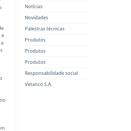
o
Notícias
o
Novidades
de
Palestras técnicas
 e
Produtos
 a
es
Produtos
Produtos
Responsabilidade social
mo
Vetanco S.A.
zio
ram