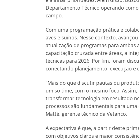
e alinhar prioridades. Além disso, bus
Departamento Técnico operando como u
campo.
Com uma programação prática e colabor
aves e suínos. Nesse contexto, avanço
atualização de programas para ambas a
capacitação cruzada entre áreas, a int
técnicas para 2026. Por fim, foram disc
conectando planejamento, execução e e
“Mais do que discutir pautas ou produ
um só time, com o mesmo foco. Assim, b
transformar tecnologia em resultado no
processos são fundamentais para uma en
Matté, gerente técnico da Vetanco.
A expectativa é que, a partir deste prim
com objetivos claros e maior consistên