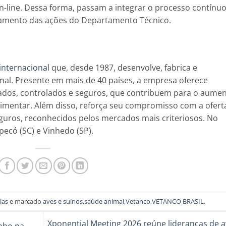
on-line. Dessa forma, passam a integrar o processo contínu
onamento das ações do Departamento Técnico.
 internacional
que, desde 1987, desenvolve, fabrica e
mal. Presente em mais de 40 países, a empresa oferece
dos, controlados e seguros, que contribuem para o aume
limentar. Além disso, reforça seu compromisso com a ofert
guros, reconhecidos pelos mercados mais criteriosos. No
ecó (SC) e Vinhedo (SP).
ias
e marcado
aves e suínos
,
saúde animal
,
Vetanco
,
VETANCO BRASIL
.
Xponential Meeting 2026 reúne lideranças de a