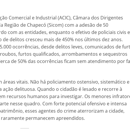
ão Comercial e Industrial (ACIC), Câmara dos Dirigentes
 da Região de Chapecó (Sicom) com a adesão de 50
do com as entidades, enquanto o efetivo de policiais civis e
o de delitos cresceu mais de 450% nos últimos dez anos.
.000 ocorrências, desde delitos leves, comunicados de furt
, roubos, furtos qualificados, arrombamentos e sequestros
 Cerca de 50% das ocorrências ficam sem atendimento por fa
áreas vitais. Não há policiamento ostensivo, sistemático e
ta a ação delituosa. Quando o cidadão é lesado e recorre à
 tem recursos humanos para investigar. Os menores infrator
te nesse quadro. Com forte potencial ofensivo e intensa
patrimônio, esses agentes do crime aterrorizam a cidade,
 e raramente permanecem apreendidos.