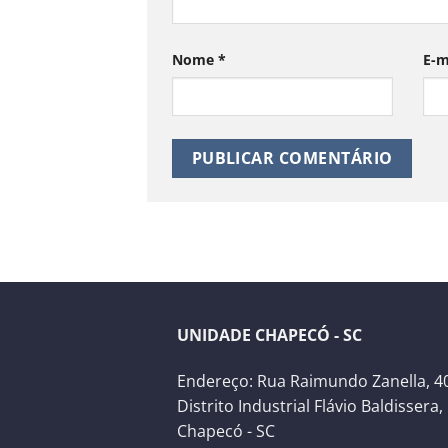
Nome
*
E-m
UNIDADE CHAPECÓ - SC
Endereço: Rua Raimundo Zanella, 40
Distrito Industrial Flávio Baldissera,
Chapecó - SC