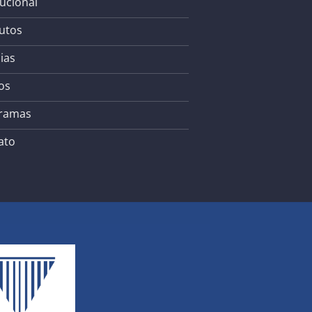
tucional
utos
ias
os
ramas
ato