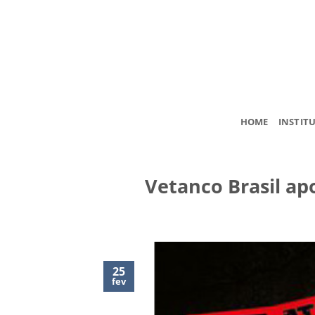
Skip
to
content
HOME
INSTIT
Vetanco Brasil apo
25
fev