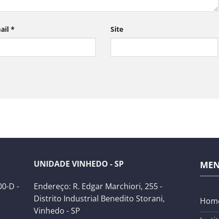
ail
*
Site
UNIDADE VINHEDO - SP
ME
0-D -
Endereço: R. Edgar Marchiori, 255 -
Distrito Industrial Benedito Storani,
Hom
Vinhedo - SP