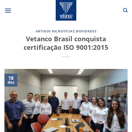
Skip
to
content
ARTIGOS RH
,
NOTÍCIAS
,
NOVIDADES
Vetanco Brasil conquista
certificação ISO 9001:2015
18
dez