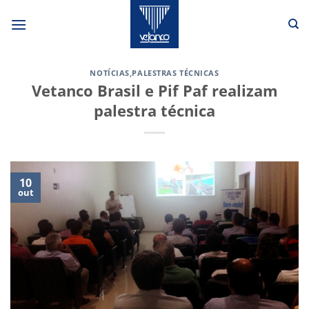
Skip
to
content
NOTÍCIAS
,
PALESTRAS TÉCNICAS
Vetanco Brasil e Pif Paf realizam
palestra técnica
10
out