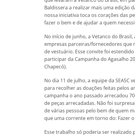
que levaram a Vetanco do Brasil, em pa
Baldissera a realizar mais uma edição 
nossa iniciativa toca os corações das 
fazer o bem e de ajudar a quem necessi
No início de junho, a Vetanco do Brasi
empresas parceiras/fornecedores que
de vestuário. Esse convite foi estendid
participar da Campanha do Agasalho 201
Chapecó).
No dia 11 de julho, a equipe da SEASC v
para recolher as doações feitas pelos
campanha o ano passado arrecadou 700
de peças arrecadadas. Não foi surpresa
de várias pessoas pelo bem de quem ma
que uma corrente em torno do: Fazer o B
Esse trabalho só poderia ser realizado p