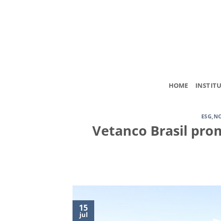
Skip
to
content
HOME
INSTIT
ESG
,
NO
Vetanco Brasil pr
15
jul