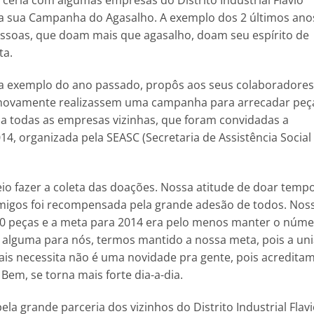
rceria com algumas empresas do Distrito Industrial Flavio
da sua Campanha do Agasalho. A exemplo dos 2 últimos ano
pessoas, que doam mais que agasalho, doam seu espírito de
ta.
l, a exemplo do ano passado, propôs aos seus colaboradores
 novamente realizassem uma campanha para arrecadar peç
o a todas as empresas vizinhas, que foram convidadas a
4, organizada pela SEASC (Secretaria de Assistência Social
eio fazer a coleta das doações. Nossa atitude de doar temp
 amigos foi recompensada pela grande adesão de todos. Nos
 peças e a meta para 2014 era pelo menos manter o núm
 alguma para nós, termos mantido a nossa meta, pois a un
is necessita não é uma novidade pra gente, pois acredita
em, se torna mais forte dia-a-dia.
ela grande parceria dos vizinhos do Distrito Industrial Flav