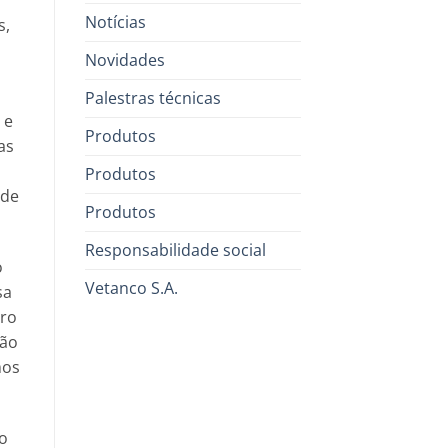
Notícias
s,
Novidades
Palestras técnicas
 e
Produtos
as
Produtos
 de
Produtos
Responsabilidade social
o
Vetanco S.A.
sa
ero
ião
mos
io