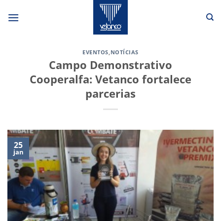
Skip
to
content
EVENTOS
,
NOTÍCIAS
Campo Demonstrativo
Cooperalfa: Vetanco fortalece
parcerias
25
jan