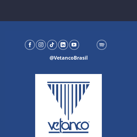
@VetancoBrasil