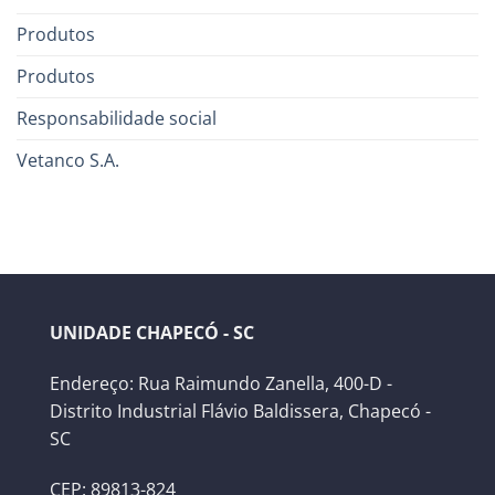
Produtos
Produtos
Responsabilidade social
Vetanco S.A.
UNIDADE CHAPECÓ - SC
Endereço: Rua Raimundo Zanella, 400-D -
Distrito Industrial Flávio Baldissera, Chapecó -
SC
CEP: 89813-824