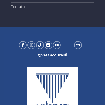
Contato
@VetancoBrasil