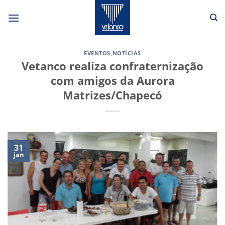
Skip
to
content
EVENTOS
,
NOTÍCIAS
Vetanco realiza confraternização
com amigos da Aurora
Matrizes/Chapecó
31
jan