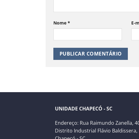
Nome
*
E-m
UNIDADE CHAPECÓ - SC
Endereço: Rua Raimundo Zanella, 40
Distrito Industrial Flávio Baldissera,
Chapecó - SC