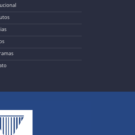
tucional
utos
ias
os
ramas
ato