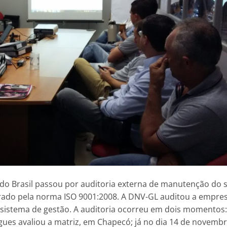
o Brasil passou por auditoria externa de manutenção do 
rado pela norma ISO 9001:2008. A DNV-GL auditou a empre
do sistema de gestão. A auditoria ocorreu em dois momentos:
ues avaliou a matriz, em Chapecó; já no dia 14 de novembr