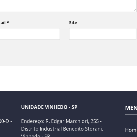
ail
*
Site
UNIDADE VINHEDO - SP
ME
0-D -
Endereço: R. Edgar Marchiori, 255 -
Distrito Industrial Benedito Storani,
Hom
Vinhedo - SP