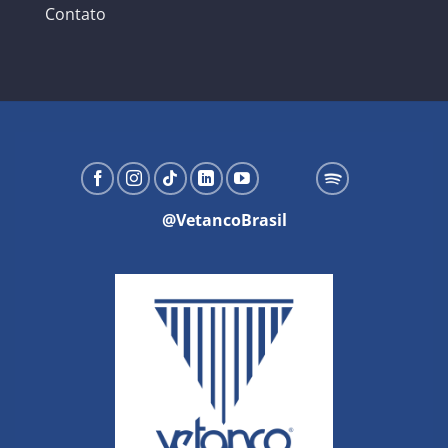
Contato
@VetancoBrasil