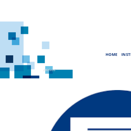
Skip
to
content
HOME
INST
Aditivos