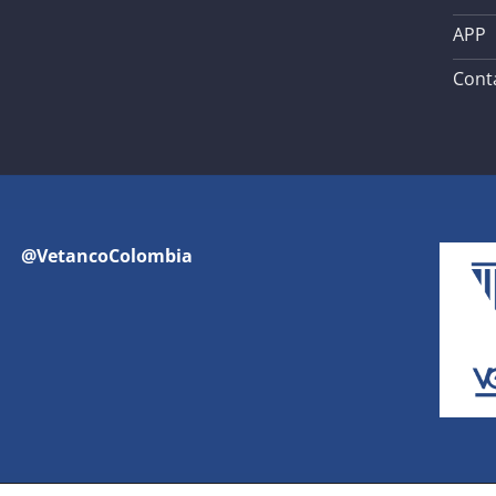
APP
Cont
@VetancoColombia