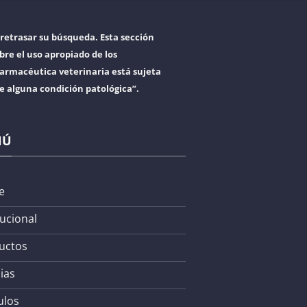
retrasar su búsqueda. Esta sección
bre el uso apropiado de los
armacéutica veterinaria está sujeta
re alguna condición patológica”.
NÚ
e
tucional
uctos
ias
ulos