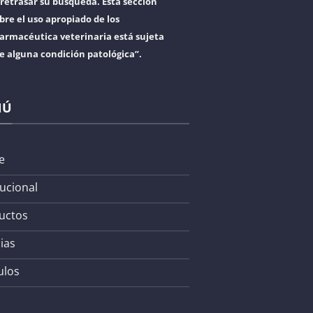
retrasar su búsqueda. Esta sección
bre el uso apropiado de los
armacéutica veterinaria está sujeta
re alguna condición patológica”.
NÚ
e
tucional
uctos
ias
ulos