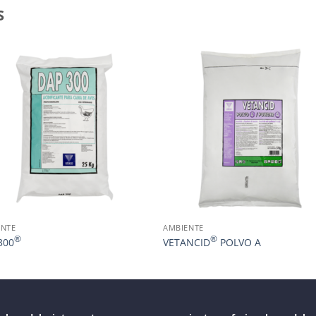
S
ENTE
AMBIENTE
®
®
300
VETANCID
POLVO A