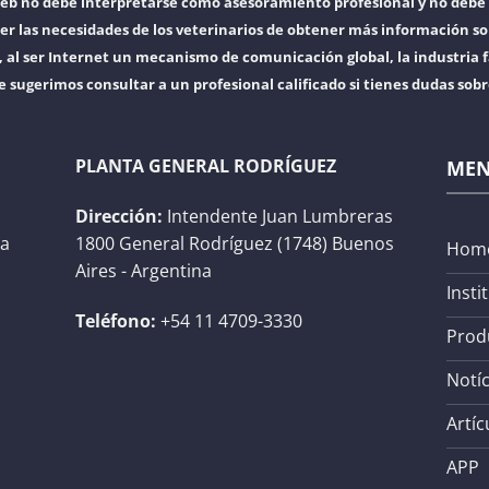
web no debe interpretarse como asesoramiento profesional y no debe 
er las necesidades de los veterinarios de obtener más información so
l ser Internet un mecanismo de comunicación global, la industria f
e sugerimos consultar a un profesional calificado si tienes dudas sob
PLANTA GENERAL RODRÍGUEZ
ME
Dirección:
Intendente Juan Lumbreras
na
1800 General Rodríguez (1748) Buenos
Hom
Aires - Argentina
Insti
Teléfono:
+54 11 4709-3330
Prod
Notíc
Artíc
APP