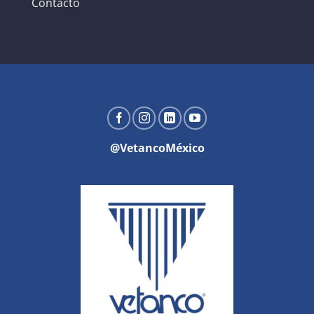
Contacto
@VetancoMéxico