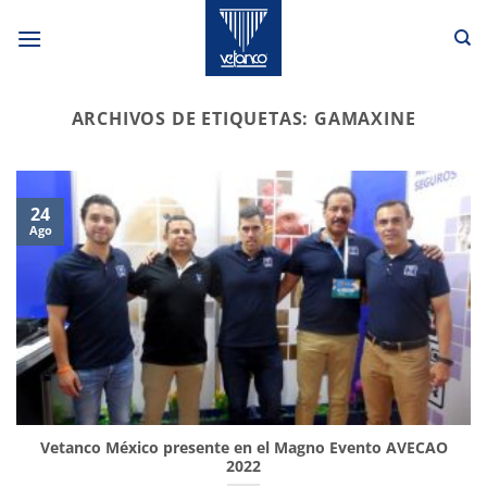
Saltar
al
contenido
ARCHIVOS DE ETIQUETAS:
GAMAXINE
24
Ago
Vetanco México presente en el Magno Evento AVECAO
2022