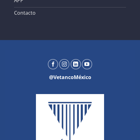
APP
Contacto
@VetancoMéxico