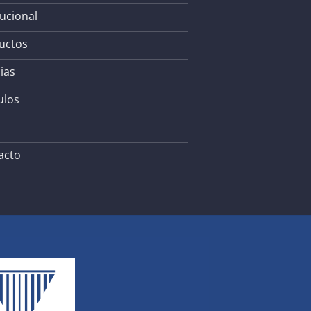
tucional
uctos
ias
ulos
acto