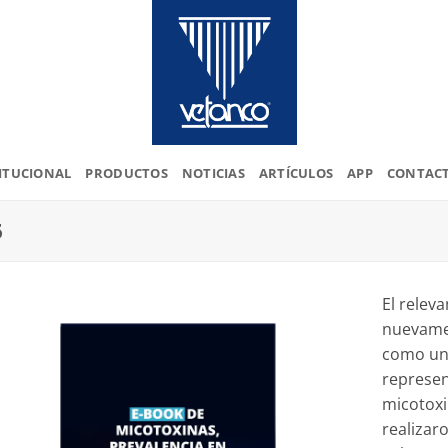
ITUCIONAL
PRODUCTOS
NOTICIAS
ARTÍCULOS
APP
CONTAC
5
El relev
nuevamen
como una
represen
micotoxi
realizar