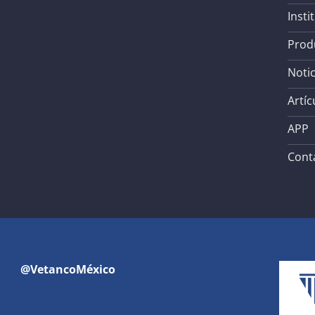
Insti
Prod
Notic
Artíc
APP
Cont
@VetancoMéxico