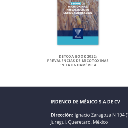
TOXINAS 2024
DETOXA BOOK 2022:
PREVALENCIAS DE MICOTOXINAS
EN LATINOAMÉRICA
IRDENCO DE MÉXICO S.A DE CV
Dirección:
Ignacio Zaragoza N 104 (
Juregui, Queretaro, México