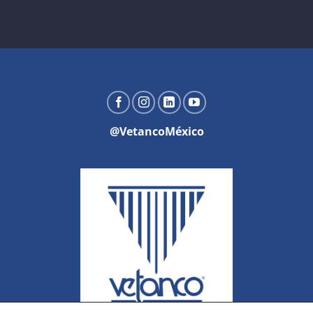
@VetancoMéxico