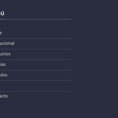
NÚ
e
tucional
uctos
ias
ulos
acto