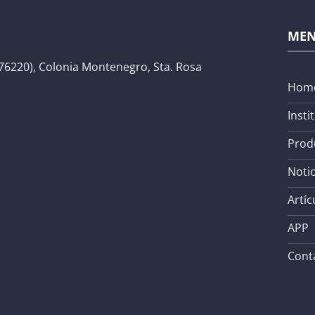
ME
76220), Colonia Montenegro, Sta. Rosa
Hom
Insti
Prod
Notic
Artíc
APP
Cont