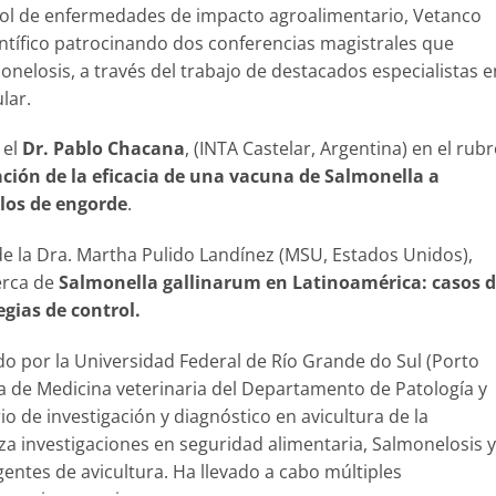
ol de enfermedades de impacto agroalimentario, Vetanco
ntífico patrocinando dos conferencias magistrales que
nelosis, a través del trabajo de destacados especialistas e
lar.
 el
Dr. Pablo Chacana
, (INTA Castelar, Argentina) en el rub
ción de la eficacia de una vacuna de Salmonella a
los de engorde
.
 de la Dra. Martha Pulido Landínez (MSU, Estados Unidos),
erca de
Salmonella gallinarum en Latinoamérica: casos 
gias de control.
o por la Universidad Federal de Río Grande do Sul (Porto
ra de Medicina veterinaria del Departamento de Patología y
o de investigación y diagnóstico en avicultura de la
iza investigaciones en seguridad alimentaria, Salmonelosis y
tes de avicultura. Ha llevado a cabo múltiples