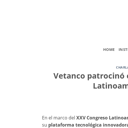
Saltar
al
contenido
HOME
INST
CHARL
Vetanco patrocinó 
Latinoam
En el marco del
XXV Congreso Latinoa
su
plataforma tecnológica innovador