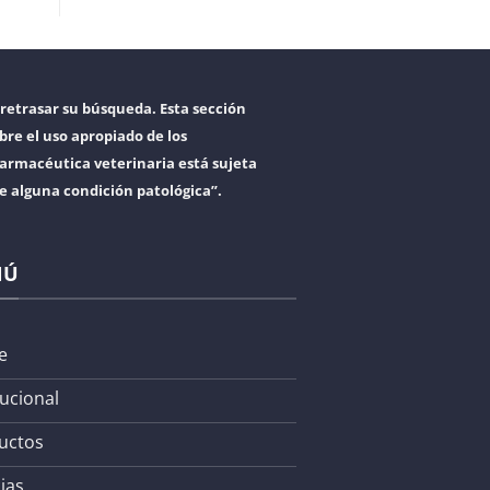
retrasar su búsqueda. Esta sección
bre el uso apropiado de los
armacéutica veterinaria está sujeta
re alguna condición patológica”.
NÚ
e
tucional
uctos
ias