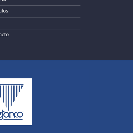
ulos
acto