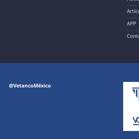
Artíc
APP
Cont
@VetancoMéxico