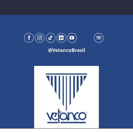
@VetancoBrasil