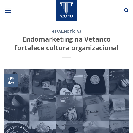
Skip
to
content
GERAL
,
NOTÍCIAS
Endomarketing na Vetanco
fortalece cultura organizacional
09
dez