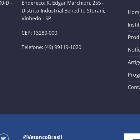
0-D -
Endereço: R. Edgar Marchiori, 255 -
Distrito Industrial Benedito Storani,
Hom
Vinhedo - SP
Insti
CEP: 13280-000
Prod
Telefone: (49) 99119-1020
Notíc
Artig
Prog
Cont
@VetancoBrasil