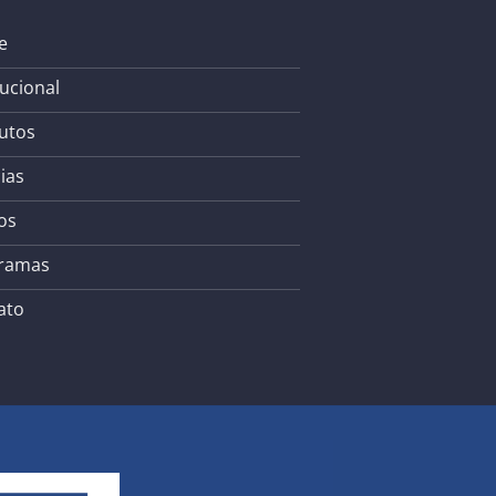
e
tucional
utos
ias
os
ramas
ato