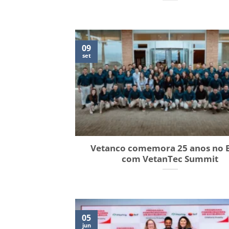
09
set
Vetanco comemora 25 anos no B
com VetanTec Summit
05
jun