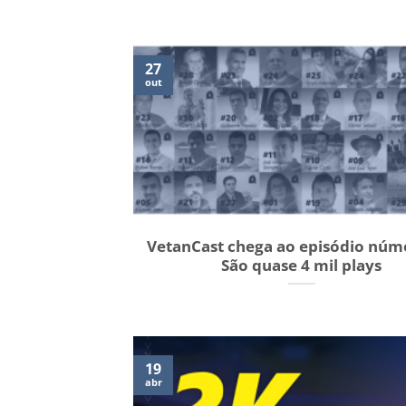
27
out
VetanCast chega ao episódio núm
São quase 4 mil plays
19
abr