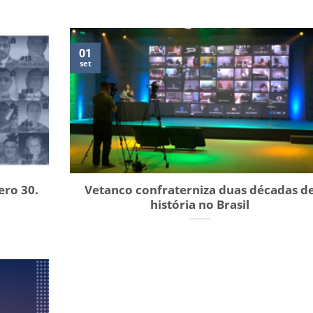
01
set
ero 30.
Vetanco confraterniza duas décadas d
história no Brasil