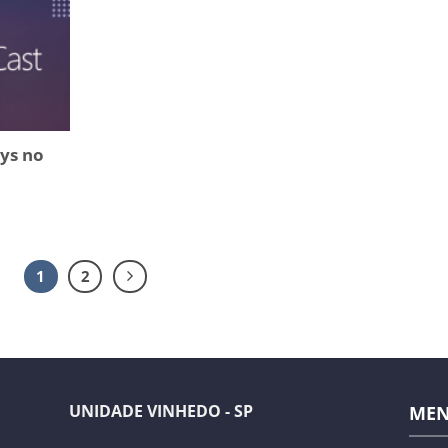
ays no
1
2
UNIDADE VINHEDO - SP
ME