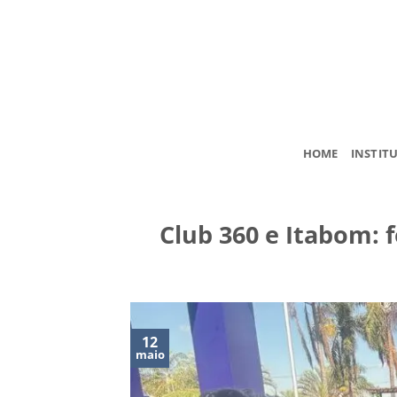
Skip
to
content
HOME
INSTIT
Club 360 e Itabom: 
12
maio