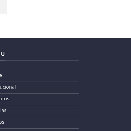
NU
e
tucional
utos
ias
os