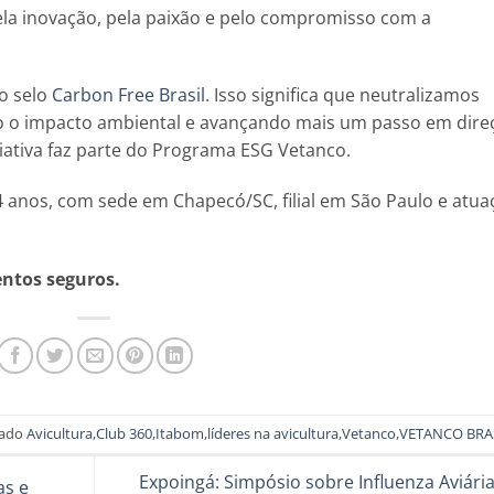
ela inovação, pela paixão e pelo compromisso com a
o selo
Carbon Free Brasil
. Isso significa que neutralizamos
o o impacto ambiental e avançando mais um passo em dire
iativa faz parte do Programa ESG Vetanco.
24 anos, com sede em Chapecó/SC, filial em São Paulo e atua
entos seguros.
cado
Avicultura
,
Club 360
,
Itabom
,
líderes na avicultura
,
Vetanco
,
VETANCO BRA
Expoingá: Simpósio sobre Influenza Aviári
as e