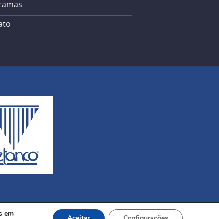
ramas
ato
os em
Aceitar
Configurações