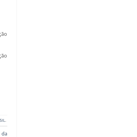
ção
ção
SIL
.
a da