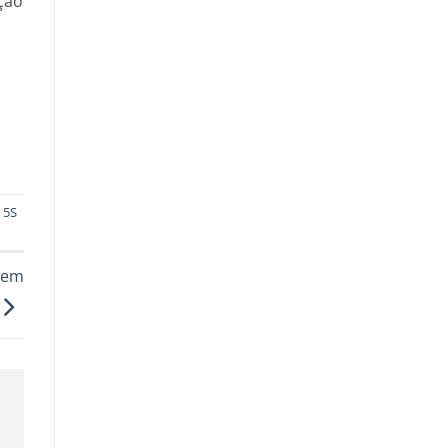
ção
 5S
r em