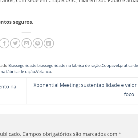
24 anos, com sede em Chapecó/SC, filial em São Paulo e atua
entos seguros.
cado
Biosseguridade
,
biosseguridade na fábrica de ração
,
Coopavel
,
prática de
na fábrica de ração
,
Vetanco
.
Xponential Meeting: sustentabilidade e valo
ento na
foco
ublicado.
Campos obrigatórios são marcados com
*