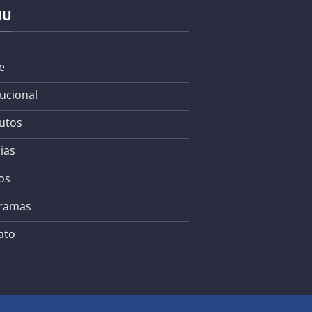
NU
e
tucional
utos
ias
os
ramas
ato