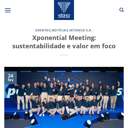
Skip
to
content
EVENTOS
,
NOTÍCIAS
,
VETANCO S.A.
Xponential Meeting:
sustentabilidade e valor em foco
24
fev