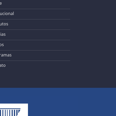
e
tucional
utos
ias
os
ramas
ato