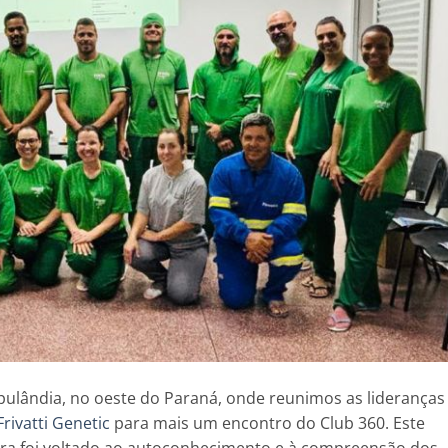
ipulândia, no oeste do Paraná, onde reunimos as lideranças
Frivatti Genetic
para mais um encontro do Club 360. Este