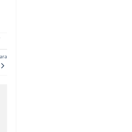
O
ara