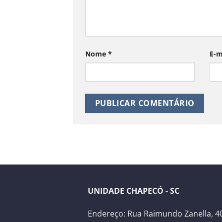
Nome
*
E-m
UNIDADE CHAPECÓ - SC
Endereço: Rua Raimundo Zanella, 40