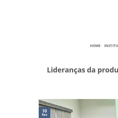
Skip
to
content
HOME
INSTIT
Lideranças da produ
10
fev