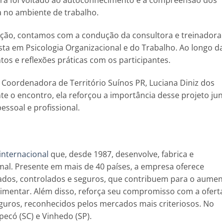
ra foi voltado ao autoconhecimento e à compreensão dos
a no ambiente de trabalho.
ção, contamos com a condução da consultora e treinadora
ista em Psicologia Organizacional e do Trabalho. Ao longo d
os e reflexões práticas com os participantes.
 Coordenadora de Território Suínos PR, Luciana Diniz dos
e o encontro, ela reforçou a importância desse projeto ju
ssoal e profissional.
 internacional
que, desde 1987, desenvolve, fabrica e
mal. Presente em mais de 40 países, a empresa oferece
dos, controlados e seguros, que contribuem para o aume
limentar. Além disso, reforça seu compromisso com a ofert
guros, reconhecidos pelos mercados mais criteriosos. No
ecó (SC) e Vinhedo (SP).